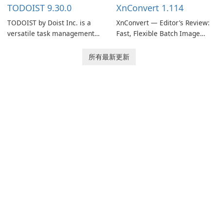
TODOIST 9.30.0
XnConvert 1.114
TODOIST by Doist Inc. is a
XnConvert — Editor’s Review:
versatile task management
Fast, Flexible Batch Image
tool designed to help
Converter for Windows,
individuals and teams
macOS and Linux XnConvert
所有最新更新
organize their work and
is a polished, cross-platform
increase productivity.
batch image processor from
XnSoft that balances depth
and simplicity.