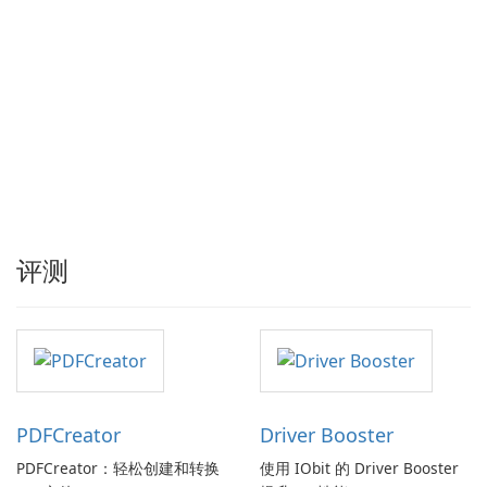
评测
PDFCreator
Driver Booster
PDFCreator：轻松创建和转换
使用 IObit 的 Driver Booster