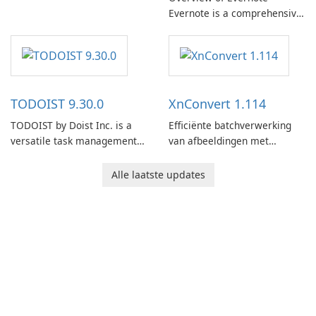
Evernote is a comprehensive
note-taking and organization
software designed to help
users capture, organize, and
access information across
multiple devices.
TODOIST 9.30.0
XnConvert 1.114
TODOIST by Doist Inc. is a
Efficiënte batchverwerking
versatile task management
van afbeeldingen met
tool designed to help
XnConvert
individuals and teams
Alle laatste updates
organize their work and
increase productivity.