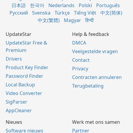
日本語
한국어
Nederlands
Polski
Português
Русский
Svenska
Türkçe
Tiếng Việt
中文(简体)
中文(繁體)
Magyar
हिन्दी
UpdateStar
Help & feedback
UpdateStar Free &
DMCA
Premium
Veelgestelde vragen
Drivers
Contact
Product Key Finder
Privacy
Password Finder
Contracten annuleren
Local Backup
Terugbetaling
Video Converter
SigParser
AppCleaner
Nieuws
Werk met ons samen
Software nieuws
Partner