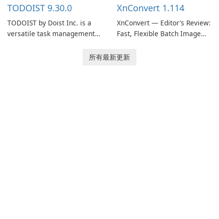
TODOIST 9.30.0
XnConvert 1.114
TODOIST by Doist Inc. is a
XnConvert — Editor’s Review:
versatile task management
Fast, Flexible Batch Image
tool designed to help
Converter for Windows,
individuals and teams
macOS and Linux XnConvert
所有最新更新
organize their work and
is a polished, cross-platform
increase productivity.
batch image processor from
XnSoft that balances depth
and simplicity.