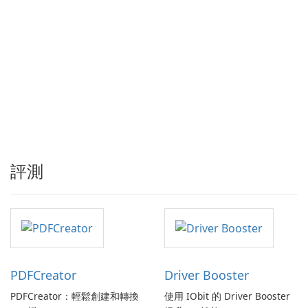
評測
PDFCreator
Driver Booster
PDFCreator：輕鬆創建和轉換
使用 IObit 的 Driver Booster