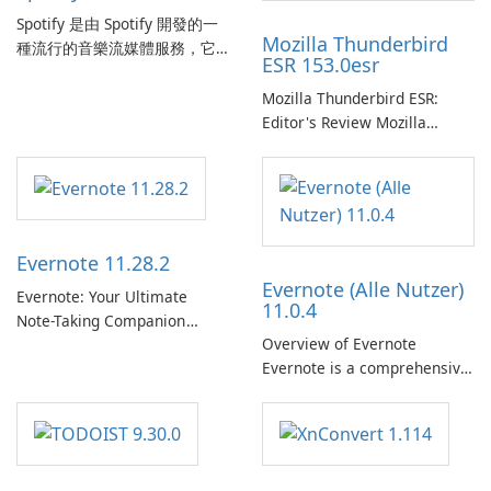
Spotify 是由 Spotify 開發的一
Mozilla Thunderbird
種流行的音樂流媒體服務，它
ESR 153.0esr
為使用者提供了訪問大量歌
曲、專輯、播放清單和播客庫
Mozilla Thunderbird ESR:
以供在線收聽的許可權。憑藉
Editor's Review Mozilla
個人化推薦、離線收聽和社交
Thunderbird ESR (Extended
分享等功能，Spotify 為使用者
Support Release) is the long-
提供無縫的音樂體驗，讓他們
term support channel of the
發現、流式傳輸和欣賞他們最
Thunderbird desktop email
喜歡的音樂。 音樂流媒體：
client designed for
Evernote 11.28.2
Spotify …
organizations and users who
Evernote (Alle Nutzer)
need predictable …
Evernote: Your Ultimate
11.0.4
Note-Taking Companion
Overview of Evernote
Evernote, developed by
Evernote is a comprehensive
EverNote Corp., is a versatile
note-taking and organization
note-taking application that
software designed to help
helps users capture ideas,
users capture, organize, and
organize to-do lists, and keep
access information across
track of important
multiple devices.
information.