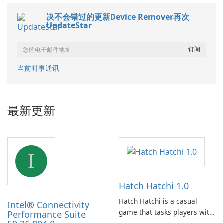
决不会错过的更新Device Remover再次
UpdateStar
当前时事通讯
最新更新
I
Hatch Hatchi 1.0
Hatch Hatchi is a casual
Intel® Connectivity
game that tasks players with
Performance Suite
achieving a high score,