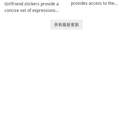
provides access to the
Girlfriend stickers provide a
SPORTSCLUB fitness studio
concise set of expressions
from a smartphone, focusing
for daily chat on iPhone, iPad,
on scheduling, data tracking,
and other Apple devices. The
所有最新更新
and training support. It aims
collection centers on girly
to streamline daily workouts
imagery designed to
and trainer collaboration.
accompany conversations
with a lighthearted tone.