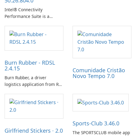
50.26.804.0
hatching eggs, and sharing
Intel® Connectivity
progress with friends. The
Performance Suite is a
experience centers on
network optimization utility
incubating eggs and
designed to identify factors
expanding gameplay through
that affect connectivity and
continued hatching.
apply adaptive adjustments.
Burn Rubber - RDSL
2.4.15
Comunidade Cristão
Novo Tempo 7.0
Burn Rubber, a driver
logistics application from Rail
Delivery Services, is designed
to streamline communication
between drivers and
dispatchers, focusing on
efficient information sharing
Sports-Club 3.46.0
to support day-to-day
Girlfriend Stickers · 2.0
coordination and operations.
The SPORTSCLUB mobile app