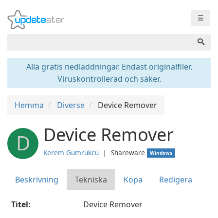
☰
Alla gratis nedladdningar. Endast originalfiler.
Viruskontrollerad och säker.
Hemma
Diverse
Device Remover
Device Remover
D
Kerem Gümrükcü
❘
Shareware
Windows
Beskrivning
Tekniska
Köpa
Redigera
Titel:
Device Remover