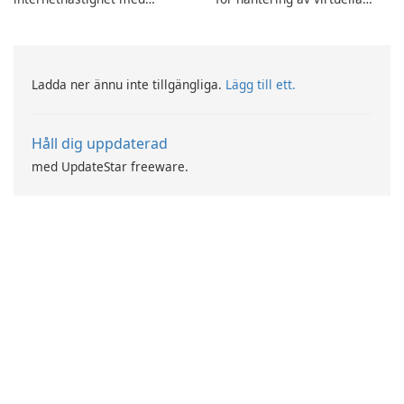
Breitbandmessung by zafaco
maskiner
GmbH!
Ladda ner ännu inte tillgängliga.
Lägg till ett.
Håll dig uppdaterad
med UpdateStar freeware.