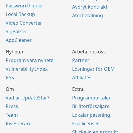
Password Finder
Avbryt kontrakt
Local Backup
Återbetalning
Video Converter
SigParser
AppCleaner
Nyheter
Arbeta hos oss
Program vara nyheter
Partner
Vulnerability Index
Lösningar för OEM
RSS
Affiliates
Om
Extra
Vad är UpdateStar?
Programportalen
Press
Bli återförsäljare
Team
Lokalanpassning
Investerare
Fria licenser
Skicka in en produkt