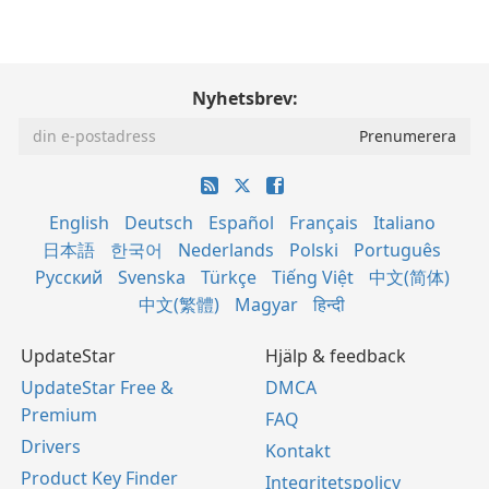
Nyhetsbrev:
English
Deutsch
Español
Français
Italiano
日本語
한국어
Nederlands
Polski
Português
Русский
Svenska
Türkçe
Tiếng Việt
中文(简体)
中文(繁體)
Magyar
हिन्दी
UpdateStar
Hjälp & feedback
UpdateStar Free &
DMCA
Premium
FAQ
Drivers
Kontakt
Product Key Finder
Integritetspolicy