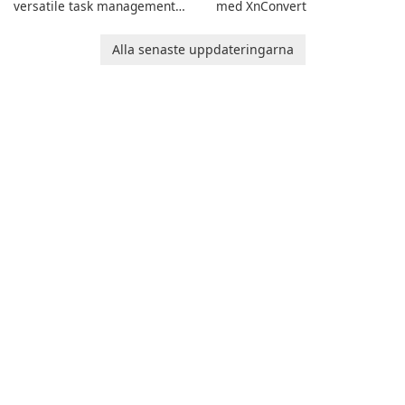
versatile task management
med XnConvert
tool designed to help
individuals and teams
Alla senaste uppdateringarna
organize their work and
increase productivity.