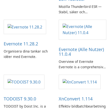
Mozilla Thunderbird ESR —
Stabil, säker och
företagsvänlig e-postklient
Evernote 11.28.2
Evernote (Alle Nutzer)
Organisera dina tankar och
11.0.4
idéer med Evernote.
Overview of Evernote
Evernote is a comprehensive
note-taking and organization
software designed to help
users capture, organize, and
access information across
multiple devices.
TODOIST 9.30.0
XnConvert 1.114
TODOIST by Doist Inc. is a
Effektiv bildbatchbearbetning