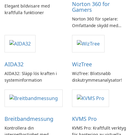
Norton 360 for
Elegant bildvisare med
Gamers
kraftfulla funktioner
Norton 360 för spelare:
Omfattande skydd med
speloptimering
AIDA32
WizTree
AIDA32: Släpp lös kraften i
WizTree: Blixtsnabb
systeminformation
diskutrymmesanalysator!
Breitbandmessung
KVMS Pro
Kontrollera din
KVMS Pro: Kraftfullt verktyg
internethastighet med
för hantering av virtuella