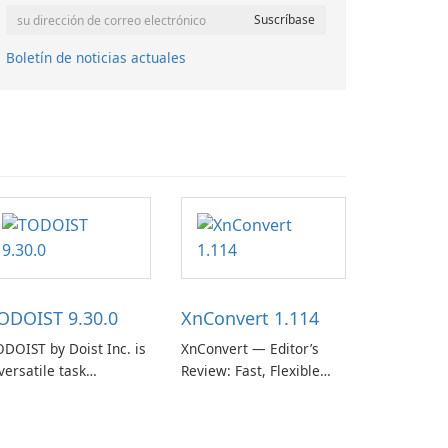
Boletín de noticias actuales
ODOIST 9.30.0
XnConvert 1.114
DOIST by Doist Inc. is
XnConvert — Editor’s
versatile task
Review: Fast, Flexible
anagement tool
Batch Image Converter
signed to help
for Windows, macOS and
dividuals and teams
Linux XnConvert is a