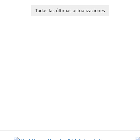
software designed to
or
help users capture,
in
Todas las últimas actualizaciones
organize, and access
information across
multiple devices.