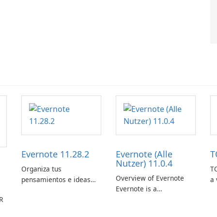
Evernote 11.28.2
Evernote (Alle
T
Nutzer) 11.0.4
Organiza tus
TO
Overview of Evernote
pensamientos e ideas
a 
Evernote is a
con Evernote.
m
R
comprehensive note-
de
taking and organization
in