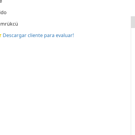
e
ido
ümrükcü
Descargar cliente para evaluar!