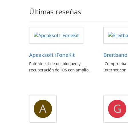
Últimas reseñas
Apeaksoft iFoneKit
Breitban
Potente kit de desbloqueo y
¡Comprueba t
recuperación de iOS con amplio
Internet con
soporte para dispositivos
zafaco GmbH
A
G