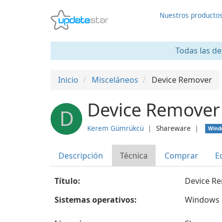
Nuestros producto
Todas las de
Inicio
Misceláneos
Device Remover
Device Remover
D
Kerem Gümrükcü
❘
Shareware
❘
Wind
Descripción
Técnica
Comprar
E
Título:
Device R
Sistemas operativos:
Windows