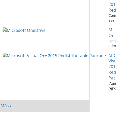
201
Red
Com
esen
ejec
Mic
apli
Visu
One
Opti
admi
de a
Mic
Micr
One
Vis
201
Red
Pac
¡Aum
rend
su s
paq
redi
Más ›
Micr
C++ 