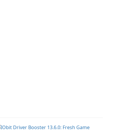
regnancy and baby
effects, providing users
acking, offering
with robust
sential healthcare tips
customization options
nd doctor-approved
for voice modification.
ticles.