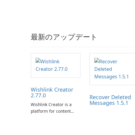
最新のアップデート
Wishlink Creator
2.77.0
Recover Deleted
Messages 1.5.1
Wishlink Creator is a
platform for content
creators designed to
monetize their work
through built-in brand