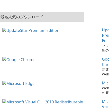
最も人気のダウンロード
Upd
Pr
Edi
ソフ
新の
とは、
Goo
Pre
でか
Ch
簡単
高速
た。
We
Mic
We
の新
Mic
Vis