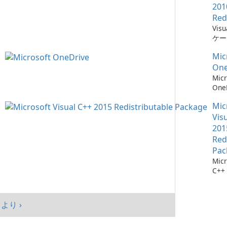
201
Red
Vis
ケー
に不
Mic
ーネ
One
Micr
One
イル
Mic
Vis
201
Red
Pac
Micr
C++
可能
シス
マン
より ›
まし