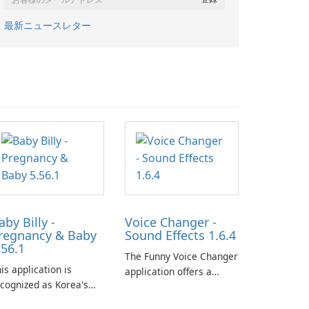
最新ニュースレター
aby Billy -
Voice Changer -
regnancy & Baby
Sound Effects 1.6.4
.56.1
The Funny Voice Changer
is application is
application offers a
cognized as Korea's
diverse selection of over
ading free platform for
50 sound and voice