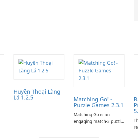
Huyền Thoại Làng
Lá 1.2.5
Matching Go! -
B
Puzzle Games 2.3.1
P
5
Matching Go is an
Th
engaging match-3 puzzle
re
game that invites
le
players to join Chloe and