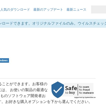
も人気のダウンロード
最新のアップデート
最新ニュース
ンロードできます。オリジナルファイルのみ。ウイルスチェッ
ndows
ンを見ることができます。お客様の
Safe
No 
scam
は、 お使いの製品の最適な
No 
fraud
to 
buy
No 
malware
何百ものソフトウェア開発者お
supported by UpdateStar.com
す。お好きな購入オプションを下から選んでください。