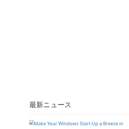
partnerships and
integrated tools for
content distribution and
audience engagement.
最新ニュース