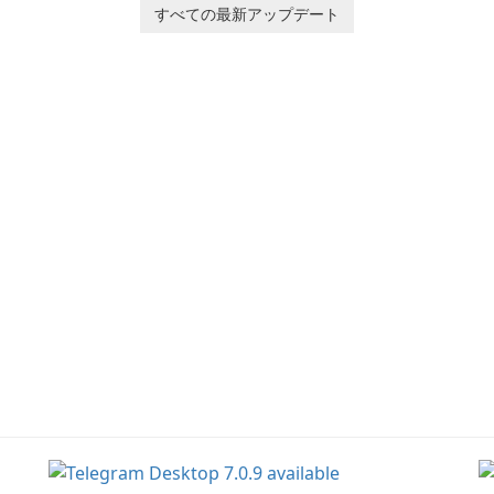
p
her charming corgi,
すべての最新アップデート
tr
Ollie, on an adventurous
es
journey across diverse
a
landscapes.
ar